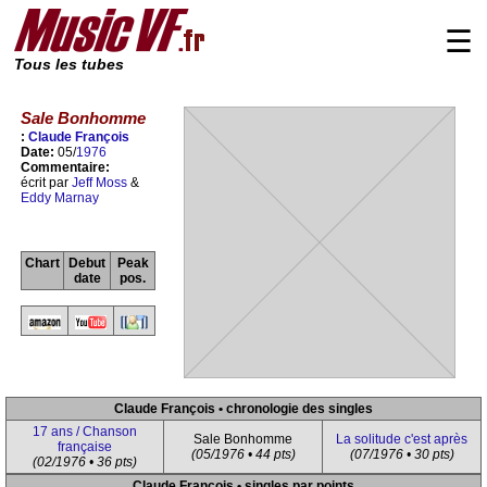
☰
Tous les tubes
Sale Bonhomme
:
Claude François
Date:
05/
1976
Commentaire:
écrit par
Jeff Moss
&
Eddy Marnay
Chart
Debut
Peak
date
pos.
Claude François • chronologie des singles
17 ans / Chanson
Sale Bonhomme
La solitude c'est après
française
(05/1976 • 44 pts)
(07/1976 • 30 pts)
(02/1976 • 36 pts)
Claude François • singles par points