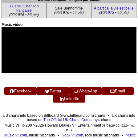
17 ans / Chanson
Sale Bonhomme
À part ça la vie est belle
française
(05/1976 • 44 pts)
(10/
1973
• 49 pts)
(02/1976 • 36 pts)
Music video
Facebook
Twitter
WhatsApp
Email
LinkedIn
US charts info based on Billboard (www.billboard.com) charts • UK charts info
based on
The Official UK Charts Company
's charts
Music VF © 2007-2026 Howard Drake / VF Entertainment
08/08/26 00h52:04 xx
faux
Music VF.com
, music hit charts •
Rock VF.com
, rock music hit charts •
Music