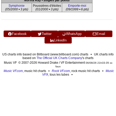
Norma Ray • singles par points
Symphonie
Poussières d'étoiles
Emporte-moi
(05/2000 • 3 pts)
(01/2000 • 3 pts)
(09/1999 • 6 pts)
Facebook
Twitter
WhatsApp
Email
LinkedIn
US charts info based on Billboard (www.billboard.com) charts • UK charts info
based on
The Official UK Charts Company
's charts
Music VF © 2007-2026 Howard Drake / VF Entertainment
06/08/26 21h33:35 xx
faux
Music VF.com
, music hit charts •
Rock VF.com
, rock music hit charts •
Music
VF.fr
, tous les tubes •