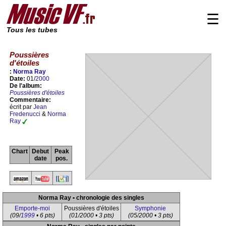
☰
Tous les tubes
Poussières
d'étoiles
:
Norma Ray
Date:
01/
2000
De l'album:
Poussières d'étoiles
Commentaire:
écrit par
Jean
Fredenucci
&
Norma
Ray
Chart
Debut
Peak
date
pos.
Norma Ray • chronologie des singles
Emporte-moi
Poussières d'étoiles
Symphonie
(09/
1999
• 6 pts)
(01/2000 • 3 pts)
(05/2000 • 3 pts)