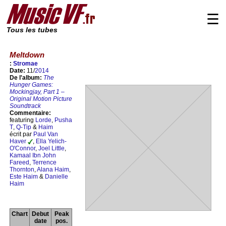
☰
Tous les tubes
Meltdown
:
Stromae
Date:
11/
2014
De l'album:
The
Hunger Games:
Mockingjay, Part 1 –
Original Motion Picture
Soundtrack
Commentaire:
featuring
Lorde
,
Pusha
T
,
Q-Tip
&
Haim
écrit par
Paul Van
Haver
,
Ella Yelich-
O'Connor
,
Joel Little
,
Kamaal Ibn John
Fareed
,
Terrence
Thornton
,
Alana Haim
,
Este Haim
&
Danielle
Haim
Chart
Debut
Peak
date
pos.