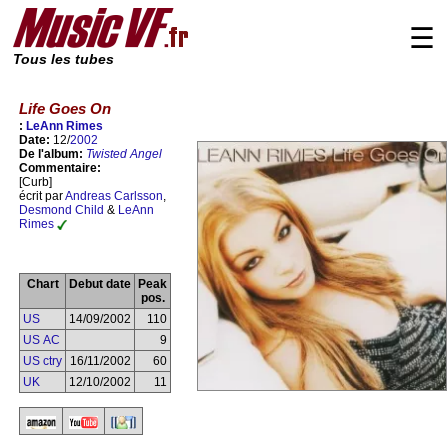
☰
Tous les tubes
Life Goes On
:
LeAnn Rimes
Date:
12/
2002
De l'album:
Twisted Angel
Commentaire:
[Curb]
écrit par
Andreas Carlsson
,
Desmond Child
&
LeAnn
Rimes
Chart
Debut date
Peak
pos.
US
14/09/2002
110
US AC
9
US ctry
16/11/2002
60
UK
12/10/2002
11