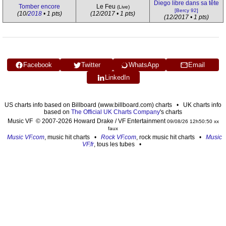
Diego libre dans sa tête
Tomber encore
Le Feu
(Live)
[Bercy 92]
(10/
2018
• 1 pts)
(12/2017 • 1 pts)
(12/2017 • 1 pts)
Facebook
Twitter
WhatsApp
Email
LinkedIn
US charts info based on Billboard (www.billboard.com) charts • UK charts info
based on
The Official UK Charts Company
's charts
Music VF © 2007-2026 Howard Drake / VF Entertainment
09/08/26 12h50:50 xx
faux
Music VF.com
, music hit charts •
Rock VF.com
, rock music hit charts •
Music
VF.fr
, tous les tubes •