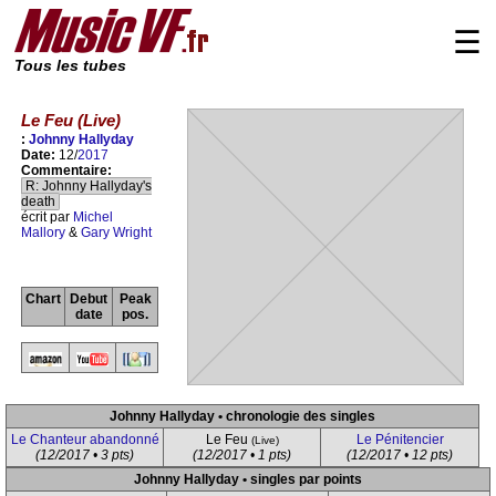
☰
Tous les tubes
Le Feu (Live)
:
Johnny Hallyday
Date:
12/
2017
Commentaire:
R: Johnny Hallyday's
death
écrit par
Michel
Mallory
&
Gary Wright
Chart
Debut
Peak
date
pos.
Johnny Hallyday • chronologie des singles
Le Chanteur abandonné
Le Feu
Le Pénitencier
(Live)
(12/2017 • 3 pts)
(12/2017 • 1 pts)
(12/2017 • 12 pts)
Johnny Hallyday • singles par points