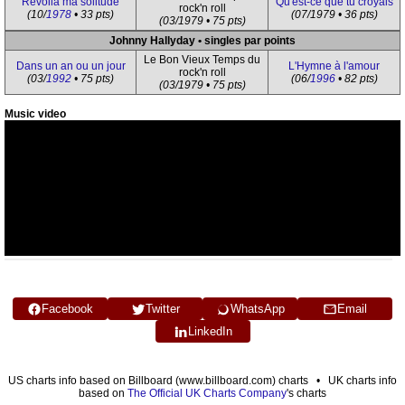
Revoilà ma solitude
Qu'est-ce que tu croyais
rock'n roll
(10/
1978
• 33 pts)
(07/1979 • 36 pts)
(03/1979 • 75 pts)
Johnny Hallyday • singles par points
Le Bon Vieux Temps du
Dans un an ou un jour
L'Hymne à l'amour
rock'n roll
(03/
1992
• 75 pts)
(06/
1996
• 82 pts)
(03/1979 • 75 pts)
Music video
Facebook
Twitter
WhatsApp
Email
LinkedIn
US charts info based on Billboard (www.billboard.com) charts • UK charts info
based on
The Official UK Charts Company
's charts