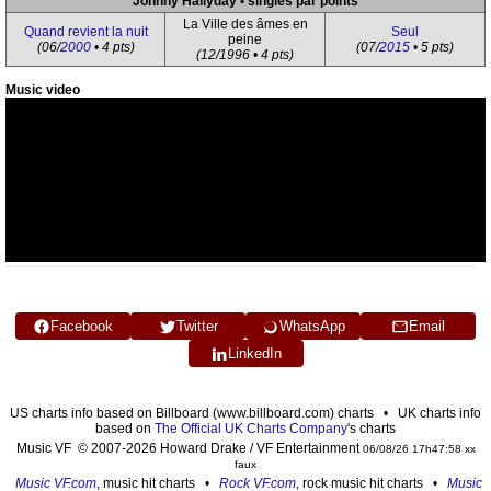
Johnny Hallyday • singles par points
La Ville des âmes en
Quand revient la nuit
Seul
peine
(06/
2000
• 4 pts)
(07/
2015
• 5 pts)
(12/1996 • 4 pts)
Music video
Facebook
Twitter
WhatsApp
Email
LinkedIn
US charts info based on Billboard (www.billboard.com) charts • UK charts info
based on
The Official UK Charts Company
's charts
Music VF © 2007-2026 Howard Drake / VF Entertainment
06/08/26 17h47:58 xx
faux
Music VF.com
, music hit charts •
Rock VF.com
, rock music hit charts •
Music