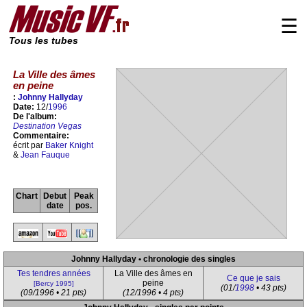
☰
Tous les tubes
La Ville des âmes
en peine
:
Johnny Hallyday
Date:
12/
1996
De l'album:
Destination Vegas
Commentaire:
écrit par
Baker Knight
&
Jean Fauque
Chart
Debut
Peak
date
pos.
Johnny Hallyday • chronologie des singles
Tes tendres années
La Ville des âmes en
Ce que je sais
peine
[Bercy 1995]
(01/
1998
• 43 pts)
(09/1996 • 21 pts)
(12/1996 • 4 pts)