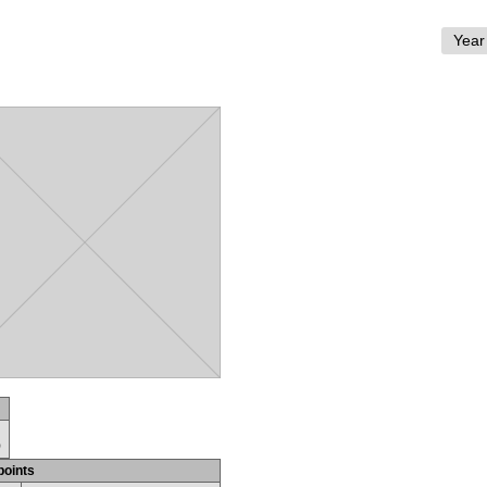
)
points