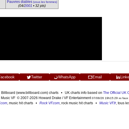
Pauvres diables
(vous les femmes)
(04/
2001
• 32 pts)
Facebook
Twitter
WhatsApp
Email
Link
n Billboard (www.billboard.com) charts • UK charts info based on
The Official UK
Music VF © 2007-2026 Howard Drake / VF Entertainment
07/08/26 19h15:29 xx faux
F.com
, music hit charts •
Rock VF.com
, rock music hit charts •
Music VF.fr
, tous l