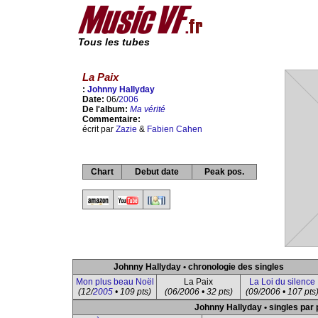
Tous les tubes
La Paix
:
Johnny Hallyday
Date:
06/
2006
De l'album:
Ma vérité
Commentaire:
écrit par
Zazie
&
Fabien Cahen
Chart
Debut date
Peak pos.
Johnny Hallyday • chronologie des singles
Mon plus beau Noël
La Paix
La Loi du silence
(12/
2005
• 109 pts)
(06/2006 • 32 pts)
(09/2006 • 107 pts
Johnny Hallyday • singles par 