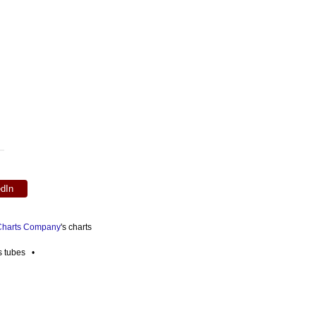
edIn
 Charts Company
's charts
es tubes •