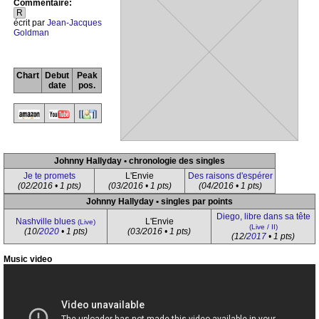
Commentaire:
R
écrit par
Jean-Jacques
Goldman
Chart
Debut
Peak
date
pos.
Johnny Hallyday • chronologie des singles
Je te promets
L'Envie
Des raisons d'espérer
(02/2016 • 1 pts)
(03/2016 • 1 pts)
(04/2016 • 1 pts)
Johnny Hallyday • singles par points
Diego, libre dans sa tête
Nashville blues
L'Envie
(Live)
(Live / II)
(10/
2020
• 1 pts)
(03/2016 • 1 pts)
(12/
2017
• 1 pts)
Music video