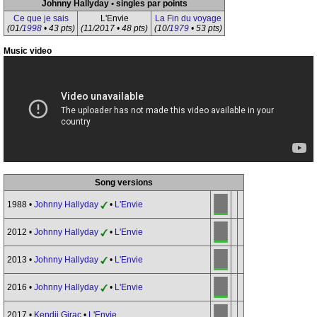
Johnny Hallyday • singles par points
Ce que je sais
L'Envie
La Fin du voyage
(01/
1998
• 43 pts)
(11/2017 • 48 pts)
(10/
1979
• 53 pts)
Music video
Song versions
1988 •
Johnny Hallyday
•
L'Envie
2012 •
Johnny Hallyday
•
L'Envie
2013 •
Johnny Hallyday
•
L'Envie
2016 •
Johnny Hallyday
•
L'Envie
2017 •
Kendji Girac
•
L'Envie