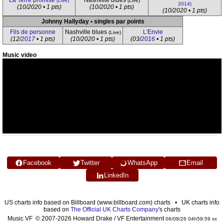
La Terre promise
Nashville blues
(Live)
(Live)
2014)
(10/2020 • 1 pts)
(10/2020 • 1 pts)
(10/2020 • 1 pts)
Johnny Hallyday • singles par points
Fils de personne
Nashville blues
L'Envie
(Live)
(12/
2017
• 1 pts)
(10/2020 • 1 pts)
(03/
2016
• 1 pts)
Music video
Facebook
Twitter
WhatsApp
Email
LinkedIn
US charts info based on Billboard (www.billboard.com) charts • UK charts info
based on
The Official UK Charts Company
's charts
Music VF © 2007-2026 Howard Drake / VF Entertainment
06/08/26 04h59:59 xx