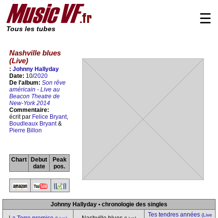
☰
Tous les tubes
Nashville blues
(Live)
:
Johnny Hallyday
Date:
10/
2020
De l'album:
Son rêve
américain - Live au
Beacon Theatre de
New-York 2014
Commentaire:
écrit par
Felice Bryant
,
Boudleaux Bryant
&
Pierre Billon
Chart
Debut
Peak
date
pos.
Johnny Hallyday • chronologie des singles
Tes tendres années
(Live