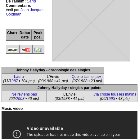
De l'album:
Gang
Commentaire:
écrit par
Jean-Jacques
Goldman
Chart
Debut
Peak
date
pos.
Johnny Hallyday • chronologie des singles
Laura
L'Envie
Que je t'aime
(Live)
(11/
1987
• 104 pts)
(03/1988 • 41 pts)
(07/1988 • 23 pts)
Johnny Hallyday • singles par points
Ne reviens pas
L'Envie
J'la croise tous les matins
(02/
2003
• 40 pts)
(03/1988 • 41 pts)
(06/
1995
• 43 pts)
Music video