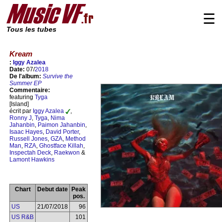
☰
Tous les tubes
Kream
:
Iggy Azalea
Date:
07/
2018
De l'album:
Survive the
Summer EP
Commentaire:
featuring
Tyga
[Island]
écrit par
Iggy Azalea
,
Ronny J
,
Tyga
,
Nima
Jahanbin
,
Paimon Jahanbin
,
Isaac Hayes
,
David Porter
,
Russell Jones
,
GZA
,
Method
Man
,
RZA
,
Ghostface Killah
,
Inspectah Deck
,
Raekwon
&
Lamont Hawkins
Chart
Debut date
Peak
pos.
US
21/07/2018
96
US R&B
101