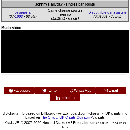
Johnny Hallyday • singles par points
Ça ne change pas un
Je serai là
Diego, libre dans sa tête
homme
(07/
1993
• 63 pts)
(04/1991 • 65 pts)
(12/1991 • 63 pts)
Music video
Facebook
Twitter
WhatsApp
Email
LinkedIn
US charts info based on Billboard (www.billboard.com) charts • UK charts info
based on
The Official UK Charts Company
's charts
Music VF © 2007-2026 Howard Drake / VF Entertainment
06/08/26 10h23:16 xx
faux