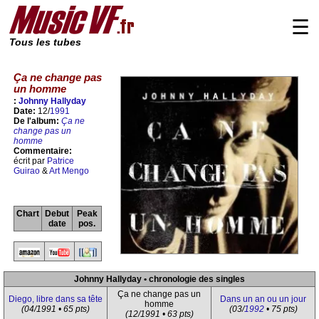
☰
Tous les tubes
Ça ne change pas
un homme
:
Johnny Hallyday
Date:
12/
1991
De l'album:
Ça ne
change pas un
homme
Commentaire:
écrit par
Patrice
Guirao
&
Art Mengo
Chart
Debut
Peak
date
pos.
Johnny Hallyday • chronologie des singles
Ça ne change pas un
Diego, libre dans sa tête
Dans un an ou un jour
homme
(04/1991 • 65 pts)
(03/
1992
• 75 pts)
(12/1991 • 63 pts)