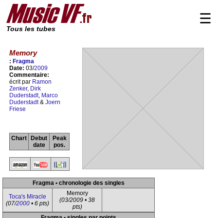
☰
Tous les tubes
Memory
:
Fragma
Date:
03/
2009
Commentaire:
écrit par
Ramon
Zenker
,
Dirk
Duderstadt
,
Marco
Duderstadt
&
Joern
Friese
Chart
Debut
Peak
date
pos.
Fragma • chronologie des singles
Memory
Toca's Miracle
(03/2009 • 38
(07/
2000
• 6 pts)
pts)
Fragma • singles par points