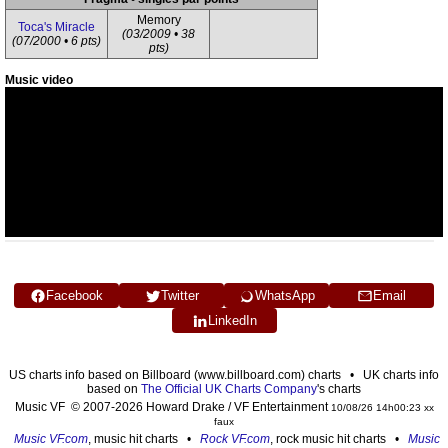
Memory
Toca's Miracle
(03/2009 • 38
(07/2000 • 6 pts)
pts)
Music video
Facebook
Twitter
WhatsApp
Email
LinkedIn
US charts info based on Billboard (www.billboard.com) charts • UK charts info
based on
The Official UK Charts Company
's charts
Music VF © 2007-2026 Howard Drake / VF Entertainment
10/08/26 14h00:23 xx
faux
Music VF.com
, music hit charts •
Rock VF.com
, rock music hit charts •
Music