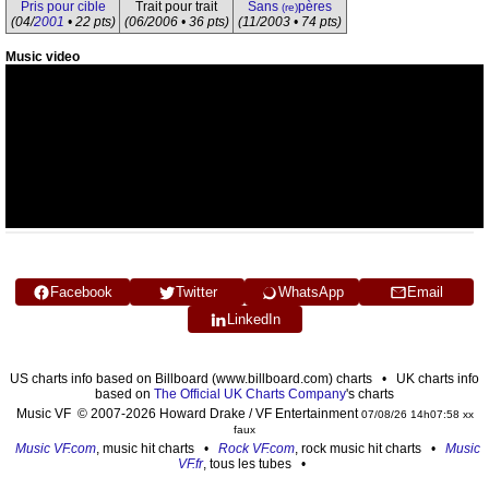
Pris pour cible
Trait pour trait
Sans
pères
(re)
(04/
2001
• 22 pts)
(06/2006 • 36 pts)
(11/2003 • 74 pts)
Music video
Facebook
Twitter
WhatsApp
Email
LinkedIn
US charts info based on Billboard (www.billboard.com) charts • UK charts info
based on
The Official UK Charts Company
's charts
Music VF © 2007-2026 Howard Drake / VF Entertainment
07/08/26 14h07:58 xx
faux
Music VF.com
, music hit charts •
Rock VF.com
, rock music hit charts •
Music
VF.fr
, tous les tubes •