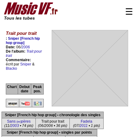
☰
Tous les tubes
Trait pour trait
:
Sniper [French hip
hop group]
Date:
06/
2006
De l'album:
Trait pour
trait
Commentaire:
écrit par
Sniper
&
Blacko
Chart
Debut
Peak
date
pos.
Sniper [French hip hop group] • chronologie des singles
Sans
pères
Trait pour trait
Fadela
(re)
(11/
2003
• 74 pts)
(06/2006 • 36 pts)
(07/
2011
• 1 pts)
Sniper [French hip hop group] • singles par points