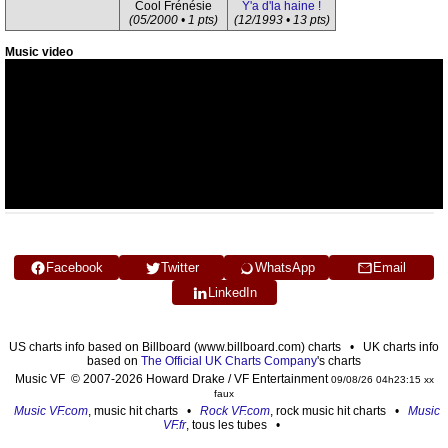
Cool Frénésie
Y'a d'la haine !
(05/2000 • 1 pts)
(12/1993 • 13 pts)
Music video
Facebook
Twitter
WhatsApp
Email
LinkedIn
US charts info based on Billboard (www.billboard.com) charts • UK charts info
based on
The Official UK Charts Company
's charts
Music VF © 2007-2026 Howard Drake / VF Entertainment
09/08/26 04h23:15 xx
faux
Music VF.com
, music hit charts •
Rock VF.com
, rock music hit charts •
Music
VF.fr
, tous les tubes •