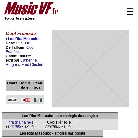
☰
Tous les tubes
Cool Frénésie
:
Les Rita Mitsouko
Date:
05/
2000
De l'album:
Cool
Frénésie
Commentaire:
écrit par
Catherine
Ringer
&
Fred Chichin
Chart
Debut
Peak
date
pos.
Les Rita Mitsouko • chronologie des singles
Y'a d'la haine !
Cool Frénésie
(12/
1993
• 13 pts)
(05/2000 • 1 pts)
Les Rita Mitsouko • singles par points