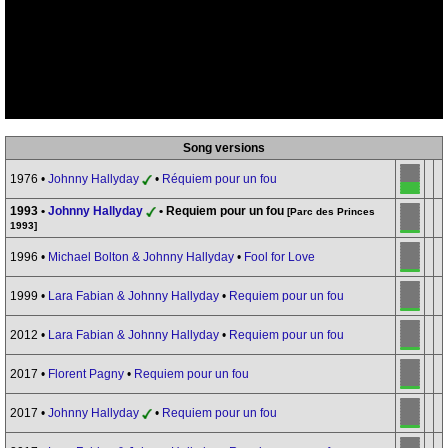
Song versions
1976 •
Johnny Hallyday
•
Réquiem pour un fou
1993 •
Johnny Hallyday
• Requiem pour un fou
[Parc des Princes
1993]
1996 •
Michael Bolton & Johnny Hallyday
•
Fool for Love
1999 •
Lara Fabian & Johnny Hallyday
•
Requiem pour un fou
2012 •
Lara Fabian & Johnny Hallyday
•
Requiem pour un fou
2017 •
Florent Pagny
•
Requiem pour un fou
2017 •
Johnny Hallyday
•
Requiem pour un fou