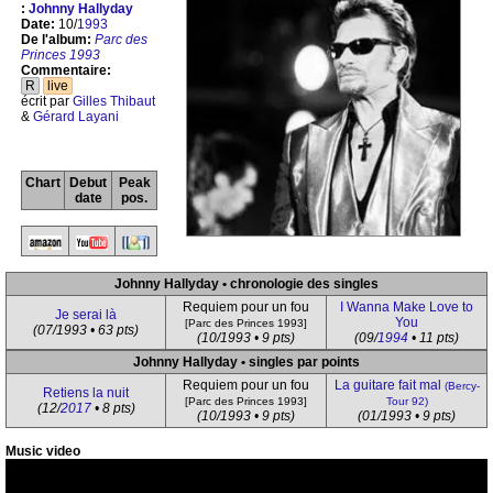
:
Johnny Hallyday
Date:
10/
1993
De l'album:
Parc des
Princes 1993
Commentaire:
R
live
écrit par
Gilles Thibaut
&
Gérard Layani
Chart
Debut
Peak
date
pos.
Johnny Hallyday • chronologie des singles
Requiem pour un fou
I Wanna Make Love to
Je serai là
You
[Parc des Princes 1993]
(07/1993 • 63 pts)
(10/1993 • 9 pts)
(09/
1994
• 11 pts)
Johnny Hallyday • singles par points
Requiem pour un fou
La guitare fait mal
(Bercy-
Retiens la nuit
[Parc des Princes 1993]
Tour 92)
(12/
2017
• 8 pts)
(10/1993 • 9 pts)
(01/1993 • 9 pts)
Music video