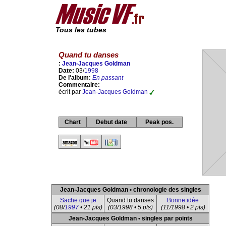
Tous les tubes
Quand tu danses
:
Jean-Jacques Goldman
Date:
03/
1998
De l'album:
En passant
Commentaire:
écrit par
Jean-Jacques Goldman
Chart
Debut date
Peak pos.
Jean-Jacques Goldman • chronologie des singles
Sache que je
Quand tu danses
Bonne idée
(08/
1997
• 21 pts)
(03/1998 • 5 pts)
(11/1998 • 2 pts)
Jean-Jacques Goldman • singles par points