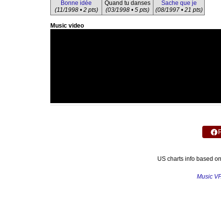
Bonne idée
Quand tu danses
Sache que je
(11/1998 • 2 pts)
(03/1998 • 5 pts)
(08/1997 • 21 pts)
Music video
US charts info based o
Music V