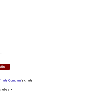
edIn
 Charts Company
's charts
es tubes •