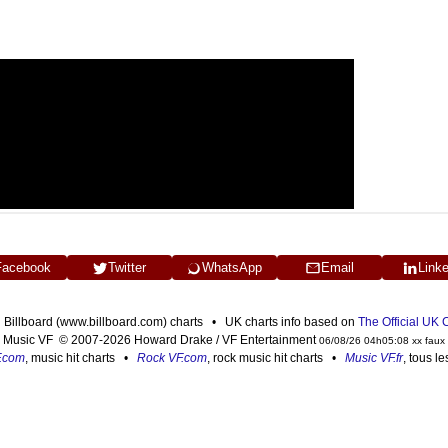
Facebook
Twitter
WhatsApp
Email
Link
n Billboard (www.billboard.com) charts • UK charts info based on
The Official UK
Music VF © 2007-2026 Howard Drake / VF Entertainment
06/08/26 04h05:08 xx faux
F.com
, music hit charts •
Rock VF.com
, rock music hit charts •
Music VF.fr
, tous l