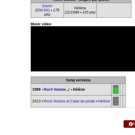
Darlin'
Hélène
(03/
1991
• 178
(11/1989 • 335 pts)
pts)
Music video
Song versions
1989 •
Roch Voisine
• Hélène
2013 •
Roch Voisine et Cœur de pirate
•
Hélène