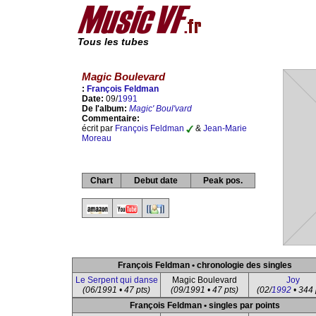
Tous les tubes
Magic Boulevard
:
François Feldman
Date:
09/
1991
De l'album:
Magic' Boul'vard
Commentaire:
écrit par
François Feldman
&
Jean-Marie
Moreau
Chart
Debut date
Peak pos.
François Feldman • chronologie des singles
Le Serpent qui danse
Magic Boulevard
Joy
(06/1991 • 47 pts)
(09/1991 • 47 pts)
(02/
1992
• 344 
François Feldman • singles par points