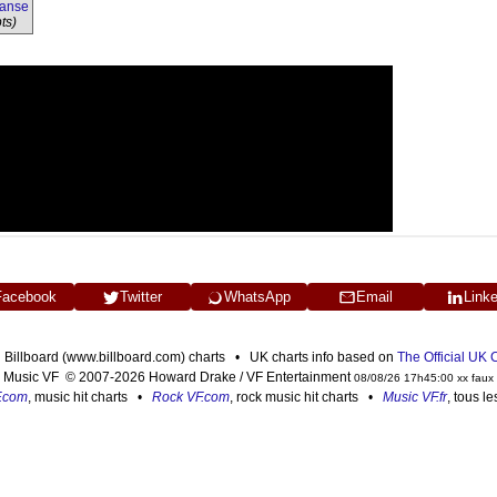
danse
ts)
Facebook
Twitter
WhatsApp
Email
Link
n Billboard (www.billboard.com) charts • UK charts info based on
The Official UK
Music VF © 2007-2026 Howard Drake / VF Entertainment
08/08/26 17h45:00 xx faux
F.com
, music hit charts •
Rock VF.com
, rock music hit charts •
Music VF.fr
, tous l