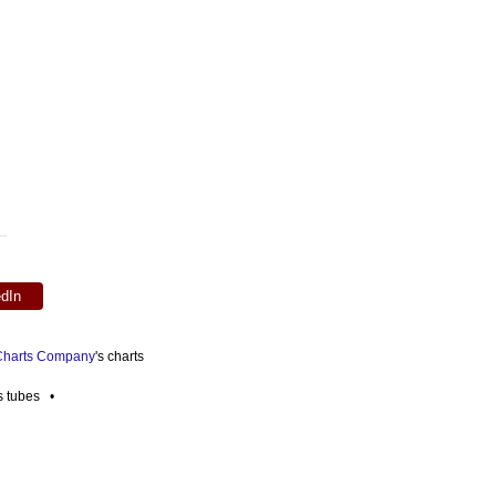
edIn
 Charts Company
's charts
es tubes •