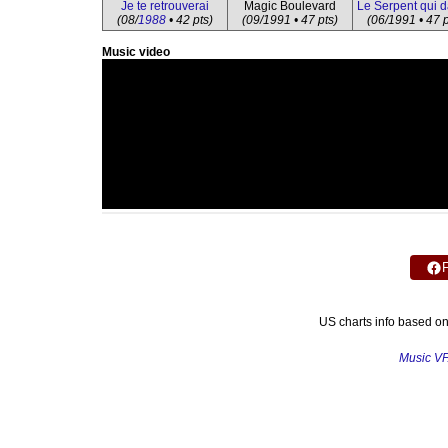
Je te retrouverai
Magic Boulevard
Le Serpent qui 
(08/
1988
• 42 pts)
(09/1991 • 47 pts)
(06/1991 • 47 p
Music video
US charts info based o
Music V