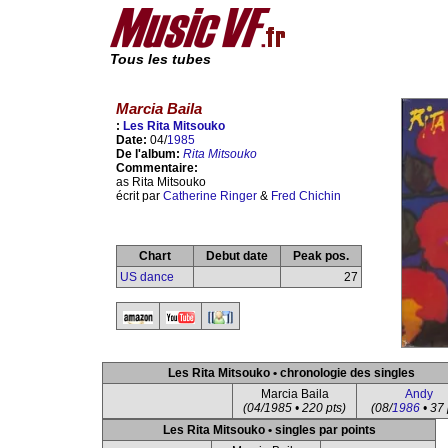
Tous les tubes
Marcia Baila
:
Les Rita Mitsouko
Date:
04/
1985
De l'album:
Rita Mitsouko
Commentaire:
as Rita Mitsouko
écrit par
Catherine Ringer
&
Fred Chichin
Chart
Debut date
Peak pos.
US dance
27
Les Rita Mitsouko • chronologie des singles
Marcia Baila
Andy
(04/1985 • 220 pts)
(08/
1986
• 37 
Les Rita Mitsouko • singles par points