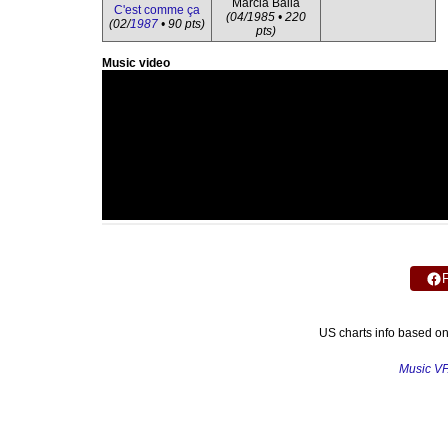
Marcia Baila
C'est comme ça
(04/1985 • 220
(02/
1987
• 90 pts)
pts)
Music video
US charts info based o
Music V