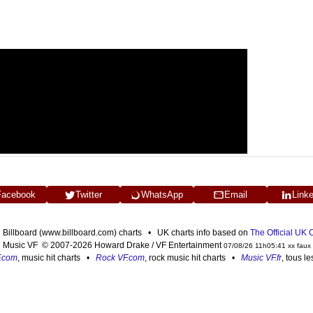
Facebook
Twitter
WhatsApp
Email
Link
n Billboard (www.billboard.com) charts • UK charts info based on
The Official UK
Music VF © 2007-2026 Howard Drake / VF Entertainment
07/08/26 11h05:41 xx faux
F.com
, music hit charts •
Rock VF.com
, rock music hit charts •
Music VF.fr
, tous l