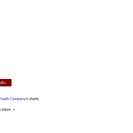
edIn
 Charts Company
's charts
es tubes •