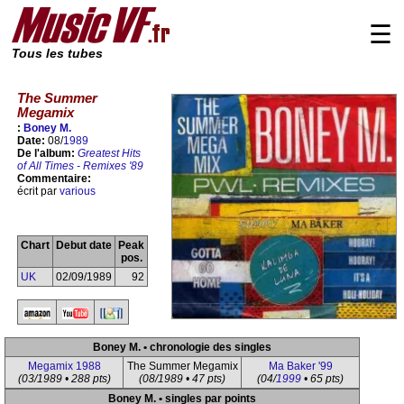
☰
Tous les tubes
The Summer
Megamix
:
Boney M.
Date:
08/
1989
De l'album:
Greatest Hits
of All Times - Remixes '89
Commentaire:
écrit par
various
Chart
Debut date
Peak
pos.
UK
02/09/1989
92
Boney M. • chronologie des singles
Megamix 1988
The Summer Megamix
Ma Baker '99
(03/1989 • 288 pts)
(08/1989 • 47 pts)
(04/
1999
• 65 pts)
Boney M. • singles par points