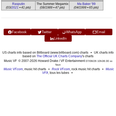
Rasputin
The Summer Megamix
Ma Baker '99
(03/
2021
• 41 pts)
(08/1989 • 47 pts)
(04/1999 • 65 pts)
Facebook
Twitter
WhatsApp
Email
LinkedIn
US charts info based on Billboard (www.billboard.com) charts • UK charts info
based on
The Official UK Charts Company
's charts
Music VF © 2007-2026 Howard Drake / VF Entertainment
07/08/26 10h36:30 xx
faux
Music VF.com
, music hit charts •
Rock VF.com
, rock music hit charts •
Music
VF.fr
, tous les tubes •