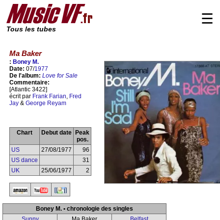
☰
Tous les tubes
Ma Baker
:
Boney M.
Date:
07/
1977
De l'album:
Love for Sale
Commentaire:
[Atlantic 3422]
écrit par
Frank Farian
,
Fred
Jay
&
George Reyam
Chart
Debut date
Peak
pos.
US
27/08/1977
96
US dance
31
UK
25/06/1977
2
Boney M. • chronologie des singles
Sunny
Ma Baker
Belfast