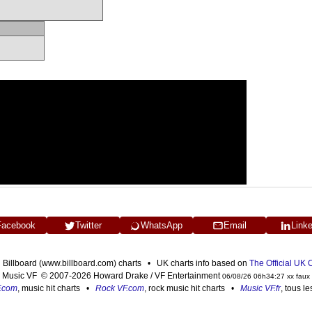
Facebook
Twitter
WhatsApp
Email
Link
n Billboard (www.billboard.com) charts • UK charts info based on
The Official UK
Music VF © 2007-2026 Howard Drake / VF Entertainment
06/08/26 06h34:27 xx faux
F.com
, music hit charts •
Rock VF.com
, rock music hit charts •
Music VF.fr
, tous l