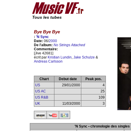
Tous les tubes
Bye Bye Bye
:
'N Sync
Date:
06/
2000
De l'album:
No Strings Attached
Commentaire:
[Jive 42681]
écrit par
Kristian Lundin
,
Jake Schulze
&
Andreas Carlsson
Chart
Debut date
Peak pos.
US
29/01/2000
4
US AC
25
US R&B
109
UK
11/03/2000
3
'N Sync • chronologie des singles