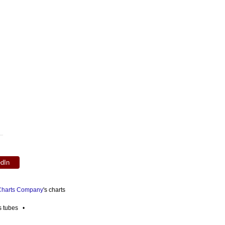
edIn
 Charts Company
's charts
es tubes •