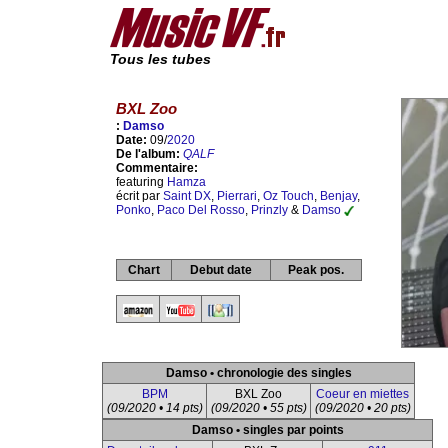
Tous les tubes
BXL Zoo
:
Damso
Date:
09/
2020
De l'album:
QALF
Commentaire:
featuring
Hamza
écrit par
Saint DX
,
Pierrari
,
Oz Touch
,
Benjay
,
Ponko
,
Paco Del Rosso
,
Prinzly
&
Damso
Chart
Debut date
Peak pos.
Damso • chronologie des singles
BPM
BXL Zoo
Coeur en miettes
(09/2020 • 14 pts)
(09/2020 • 55 pts)
(09/2020 • 20 pts)
Damso • singles par points