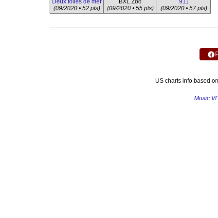
Deux toiles de mer
BXL Zoo
911
(09/2020 • 52 pts)
(09/2020 • 55 pts)
(09/2020 • 57 pts)
US charts info based o
Music V