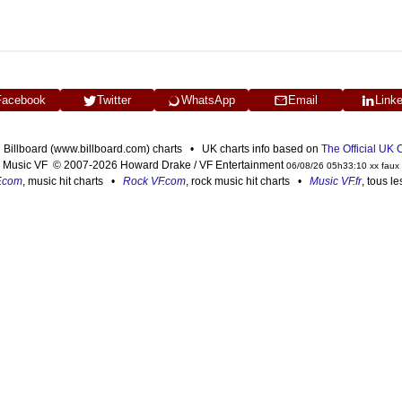
Facebook
Twitter
WhatsApp
Email
Link
n Billboard (www.billboard.com) charts • UK charts info based on
The Official UK
Music VF © 2007-2026 Howard Drake / VF Entertainment
06/08/26 05h33:10 xx faux
F.com
, music hit charts •
Rock VF.com
, rock music hit charts •
Music VF.fr
, tous l