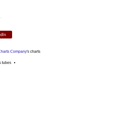
edIn
 Charts Company
's charts
es tubes •