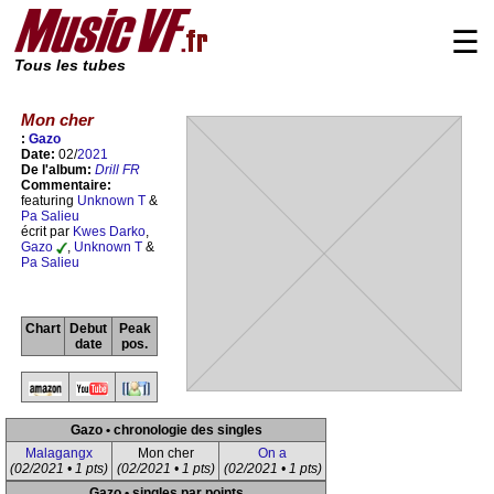
☰
Tous les tubes
Mon cher
:
Gazo
Date:
02/
2021
De l'album:
Drill FR
Commentaire:
featuring
Unknown T
&
Pa Salieu
écrit par
Kwes Darko
,
Gazo
,
Unknown T
&
Pa Salieu
Chart
Debut
Peak
date
pos.
Gazo • chronologie des singles
Malagangx
Mon cher
On a
(02/2021 • 1 pts)
(02/2021 • 1 pts)
(02/2021 • 1 pts)
Gazo • singles par points