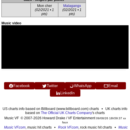
Mon cher
Malagangx
(02/2021 • 1
(02/2021 • 1
pts)
pts)
Music video
Facebook
Twitter
WhatsApp
Email
LinkedIn
US charts info based on Billboard (www.billboard.com) charts • UK charts info
based on
The Official UK Charts Company
's charts
Music VF © 2007-2026 Howard Drake / VF Entertainment
09/08/26 18h59:37 xx
faux
Music VF.com
, music hit charts •
Rock VF.com
, rock music hit charts •
Music