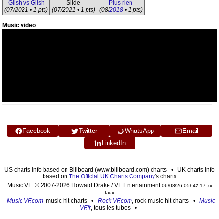
Glish vs Glish
Slide
Plus rien
(07/2021 • 1 pts)
(07/2021 • 1 pts)
(08/
2018
• 1 pts)
Music video
Facebook
Twitter
WhatsApp
Email
LinkedIn
US charts info based on Billboard (www.billboard.com) charts • UK charts info
based on
The Official UK Charts Company
's charts
Music VF © 2007-2026 Howard Drake / VF Entertainment
06/08/26 05h42:17 xx
faux
Music VF.com
, music hit charts •
Rock VF.com
, rock music hit charts •
Music
VF.fr
, tous les tubes •