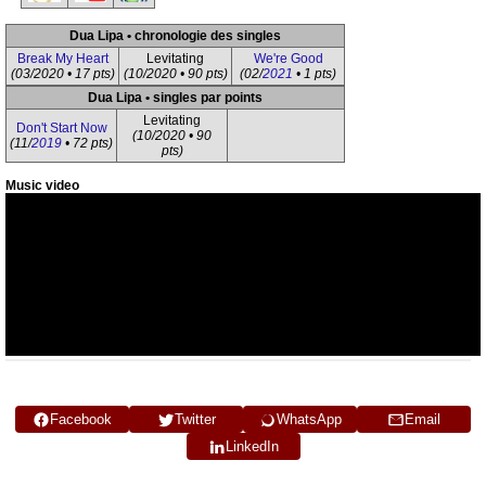
Dua Lipa • chronologie des singles
Break My Heart
Levitating
We're Good
(03/2020 • 17 pts)
(10/2020 • 90 pts)
(02/
2021
• 1 pts)
Dua Lipa • singles par points
Levitating
Don't Start Now
(10/2020 • 90
(11/
2019
• 72 pts)
pts)
Music video
Facebook
Twitter
WhatsApp
Email
LinkedIn