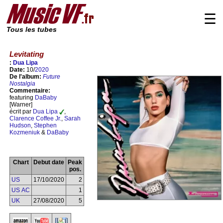
☰
Tous les tubes
Levitating
:
Dua Lipa
Date:
10/
2020
De l'album:
Future
Nostalgia
Commentaire:
featuring
DaBaby
[Warner]
écrit par
Dua Lipa
,
Clarence Coffee Jr.
,
Sarah
Hudson
,
Stephen
Kozmeniuk
&
DaBaby
Chart
Debut date
Peak
pos.
US
17/10/2020
2
US AC
1
UK
27/08/2020
5