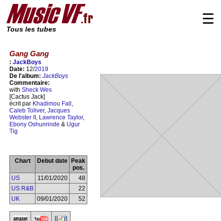
☰
Tous les tubes
Gang Gang
:
JackBoys
Date:
12/
2019
De l'album:
JackBoys
Commentaire:
with
Sheck Wes
[Cactus Jack]
écrit par
Khadimou Fall
,
Caleb Toliver
,
Jacques
Webster II
,
Lawrence Taylor
,
Ebony Oshunrinde
&
Ugur
Tig
Chart
Debut date
Peak
pos.
US
11/01/2020
48
US R&B
22
UK
09/01/2020
52