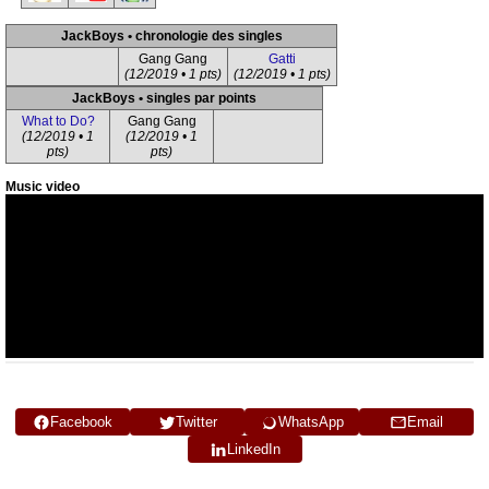
JackBoys • chronologie des singles
Gang Gang
Gatti
(12/2019 • 1 pts)
(12/2019 • 1 pts)
JackBoys • singles par points
What to Do?
Gang Gang
(12/2019 • 1
(12/2019 • 1
pts)
pts)
Music video
Facebook
Twitter
WhatsApp
Email
LinkedIn