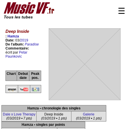
☰
Tous les tubes
Deep Inside
:
Hamza
Date:
03/
2019
De l'album:
Paradise
Commentaire:
écrit par
Petar
Paunkovic
Chart
Debut
Peak
date
pos.
Hamza • chronologie des singles
Dale x Love Therapy
Deep Inside
Galerie
(03/2019 • 7 pts)
(03/2019 • 1 pts)
(03/2019 • 1 pts)
Hamza • singles par points