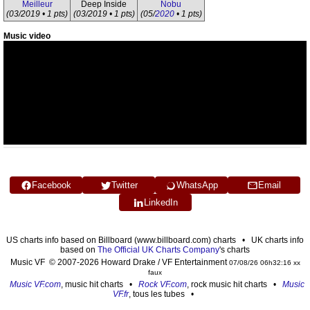
Meilleur
Deep Inside
Nobu
(03/2019 • 1 pts)
(03/2019 • 1 pts)
(05/
2020
• 1 pts)
Music video
Facebook
Twitter
WhatsApp
Email
LinkedIn
US charts info based on Billboard (www.billboard.com) charts • UK charts info
based on
The Official UK Charts Company
's charts
Music VF © 2007-2026 Howard Drake / VF Entertainment
07/08/26 06h32:16 xx
faux
Music VF.com
, music hit charts •
Rock VF.com
, rock music hit charts •
Music
VF.fr
, tous les tubes •