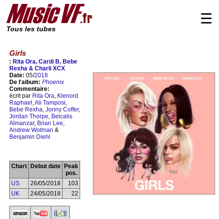
☰
Tous les tubes
Girls
:
Rita Ora, Cardi B, Bebe
Rexha & Charli XCX
Date:
05/
2018
De l'album:
Phoenix
Commentaire:
écrit par
Rita Ora
,
Klenord
Raphael
,
Ali Tamposi
,
Bebe Rexha
,
Jonny Coffer
,
Jordan Thorpe
,
Belcalis
Almanzar
,
Brian Lee
,
Andrew Wotman
&
Benjamin Diehl
Chart
Debut date
Peak
pos.
US
26/05/2018
103
UK
24/05/2018
22