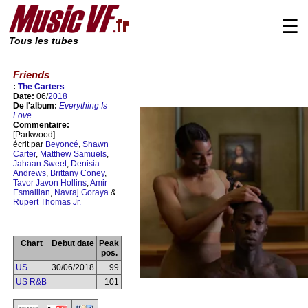
☰
Tous les tubes
Friends
:
The Carters
Date:
06/
2018
De l'album:
Everything Is
Love
Commentaire:
[Parkwood]
écrit par
Beyoncé
,
Shawn
Carter
,
Matthew Samuels
,
Jahaan Sweet
,
Denisia
Andrews
,
Brittany Coney
,
Tavor Javon Hollins
,
Amir
Esmailian
,
Navraj Goraya
&
Rupert Thomas Jr.
Chart
Debut date
Peak
pos.
US
30/06/2018
99
US R&B
101