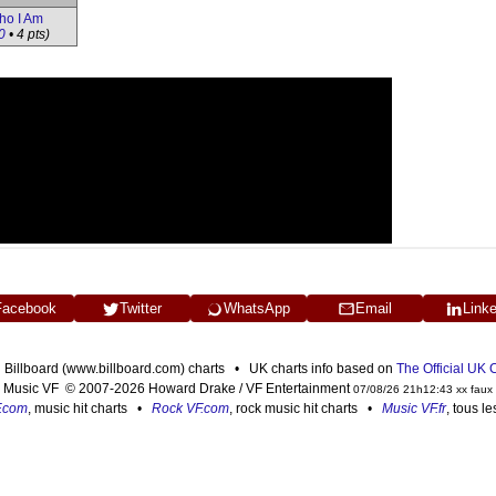
ho I Am
0
• 4 pts)
Facebook
Twitter
WhatsApp
Email
Link
n Billboard (www.billboard.com) charts • UK charts info based on
The Official UK
Music VF © 2007-2026 Howard Drake / VF Entertainment
07/08/26 21h12:43 xx faux
F.com
, music hit charts •
Rock VF.com
, rock music hit charts •
Music VF.fr
, tous l