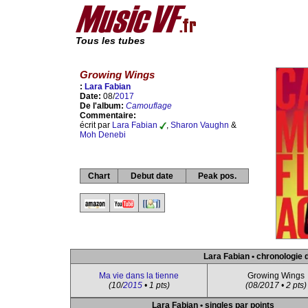
Tous les tubes
Growing Wings
:
Lara Fabian
Date:
08/
2017
De l'album:
Camouflage
Commentaire:
écrit par
Lara Fabian
,
Sharon Vaughn
&
Moh Denebi
Chart
Debut date
Peak pos.
Lara Fabian • chronologie 
Ma vie dans la tienne
Growing Wings
(10/
2015
• 1 pts)
(08/2017 • 2 pts)
Lara Fabian • singles par points