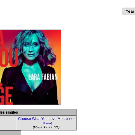
des singles
Choose What You Love Most
(Let It
Kill You)
(09/2017 • 1 pts)