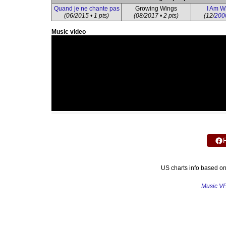
Quand je ne chante pas
Growing Wings
I Am W
(06/2015 • 1 pts)
(08/2017 • 2 pts)
(12/
200
Music video
US charts info based o
Music V