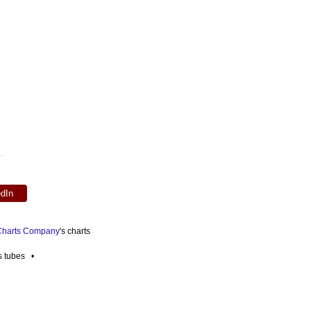
edIn
 Charts Company
's charts
es tubes •