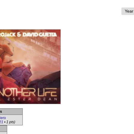
es
ero
21
• 1 pts)