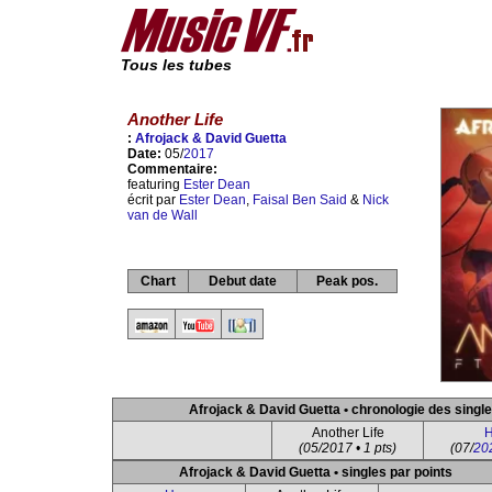
Tous les tubes
Another Life
:
Afrojack & David Guetta
Date:
05/
2017
Commentaire:
featuring
Ester Dean
écrit par
Ester Dean
,
Faisal Ben Said
&
Nick
van de Wall
Chart
Debut date
Peak pos.
Afrojack & David Guetta • chronologie des singl
Another Life
H
(05/2017 • 1 pts)
(07/
20
Afrojack & David Guetta • singles par points