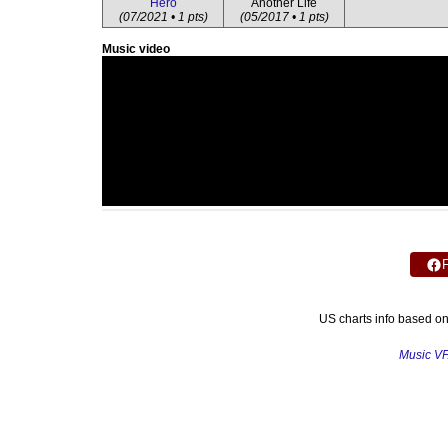
Hero
Another Life
(07/2021 • 1 pts)
(05/2017 • 1 pts)
Music video
US charts info based o
Music V