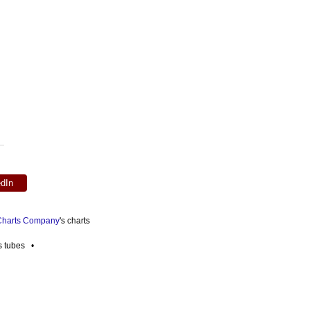
edIn
 Charts Company
's charts
es tubes •