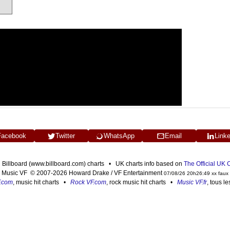
Facebook
Twitter
WhatsApp
Email
Link
n Billboard (www.billboard.com) charts • UK charts info based on
The Official UK
Music VF © 2007-2026 Howard Drake / VF Entertainment
07/08/26 20h26:49 xx faux
F.com
, music hit charts •
Rock VF.com
, rock music hit charts •
Music VF.fr
, tous l