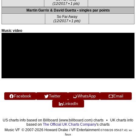
(12/2017 • 1 pts)
Martin Garrix & David Guetta • singles par points
So Far Away
(12/2017 • 1 pts)
Music video
Facebook
Twitter
WhatsApp
Email
LinkedIn
US charts info based on Billboard (www.billboard.com) charts • UK charts info
based on
The Official UK Charts Company
's charts
Music VF © 2007-2026 Howard Drake / VF Entertainment
07/08/26 05h37:41 xx
faux