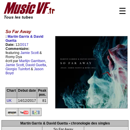
☰
Tous les tubes
So Far Away
:
Martin Garrix & David
Guetta
Date:
12/
2017
Commentaire:
featuring
Jamie Scott
&
Romy Dya
écrit par
Martijn Garritsen
,
Jamie Scott
,
David Guetta
,
Giorgio Tuinfort
&
Jason
Boyd
Chart
Debut date
Peak
pos.
UK
14/12/2017
81
Martin Garrix & David Guetta • chronologie des singles
So Far Away