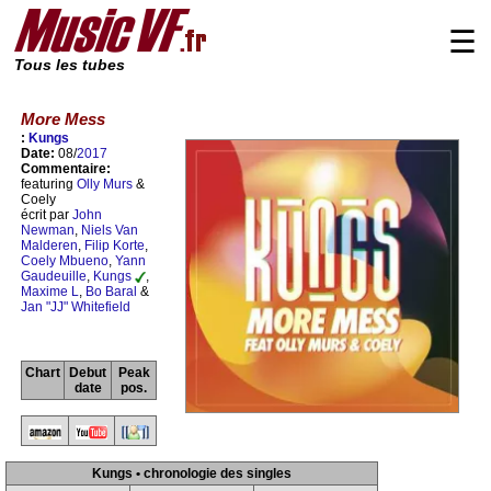
☰
Tous les tubes
More Mess
:
Kungs
Date:
08/
2017
Commentaire:
featuring
Olly Murs
&
Coely
écrit par
John
Newman
,
Niels Van
Malderen
,
Filip Korte
,
Coely Mbueno
,
Yann
Gaudeuille
,
Kungs
,
Maxime L
,
Bo Baral
&
Jan "JJ" Whitefield
Chart
Debut
Peak
date
pos.
Kungs • chronologie des singles