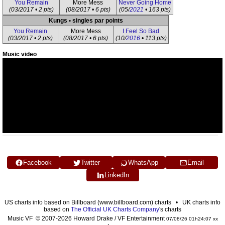
You Remain
More Mess
Never Going Home
(03/2017 • 2 pts)
(08/2017 • 6 pts)
(05/
2021
• 163 pts)
Kungs • singles par points
You Remain
More Mess
I Feel So Bad
(03/2017 • 2 pts)
(08/2017 • 6 pts)
(10/
2016
• 113 pts)
Music video
Facebook
Twitter
WhatsApp
Email
LinkedIn
US charts info based on Billboard (www.billboard.com) charts • UK charts info
based on
The Official UK Charts Company
's charts
Music VF © 2007-2026 Howard Drake / VF Entertainment
07/08/26 01h24:07 xx