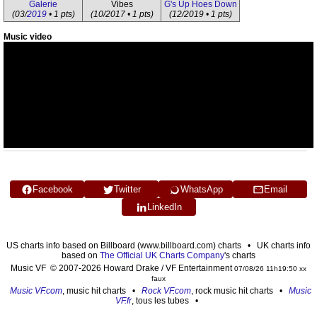
Galerie
Vibes
G's Up Hoes Down
(03/
2019
• 1 pts)
(10/2017 • 1 pts)
(12/2019 • 1 pts)
Music video
Facebook
Twitter
WhatsApp
Email
LinkedIn
US charts info based on Billboard (www.billboard.com) charts • UK charts info
based on
The Official UK Charts Company
's charts
Music VF © 2007-2026 Howard Drake / VF Entertainment
07/08/26 11h19:50 xx
faux
Music VF.com
, music hit charts •
Rock VF.com
, rock music hit charts •
Music
VF.fr
, tous les tubes •