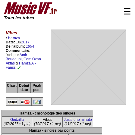
☰
Tous les tubes
Vibes
:
Hamza
Date:
10/
2017
De l'album:
1994
Commentaire:
écrit par
Amir
Boudouhi
,
Cem Ozan
Aktas
&
Hamza Al-
Farissi
Chart
Debut
Peak
date
pos.
Hamza • chronologie des singles
Godzilla
Vibes
Juste une minute
(07/2017 • 1 pts)
(10/2017 • 1 pts)
(11/2017 • 1 pts)
Hamza • singles par points