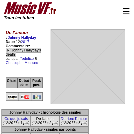
☰
Tous les tubes
De l'amour
:
Johnny Hallyday
Date:
12/
2017
Commentaire:
R: Johnny Hallyday's
death
écrit par
Yodelice
&
Christophe Miossec
Chart
Debut
Peak
date
pos.
Johnny Hallyday • chronologie des singles
Ce que je sais
De l'amour
Derrière l'amour
(12/2017 • 1 pts)
(12/2017 • 3 pts)
(12/2017 • 5 pts)
Johnny Hallyday • singles par points