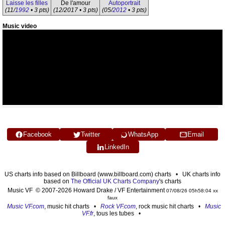
Laisse les filles
De l'amour
Autoportrait
(11/
1992
• 3 pts)
(12/2017 • 3 pts)
(05/
2012
• 3 pts)
Music video
Facebook
Twitter
WhatsApp
Email
LinkedIn
US charts info based on Billboard (www.billboard.com) charts • UK charts info
based on
The Official UK Charts Company
's charts
Music VF © 2007-2026 Howard Drake / VF Entertainment
07/08/26 05h58:04 xx
faux
Music VF.com
, music hit charts •
Rock VF.com
, rock music hit charts •
Music
VF.fr
, tous les tubes •