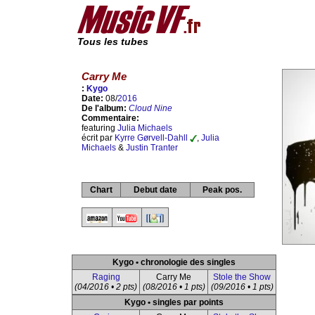
Tous les tubes
Carry Me
:
Kygo
Date:
08/
2016
De l'album:
Cloud Nine
Commentaire:
featuring
Julia Michaels
écrit par
Kyrre Gørvell-Dahll
,
Julia
Michaels
&
Justin Tranter
Chart
Debut date
Peak pos.
Kygo • chronologie des singles
Raging
Carry Me
Stole the Show
(04/2016 • 2 pts)
(08/2016 • 1 pts)
(09/2016 • 1 pts)
Kygo • singles par points