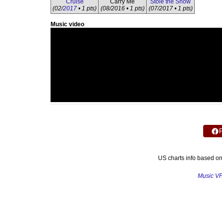
Cruise
Carry Me
Stole the Show
(02/
2017
• 1 pts)
(08/2016 • 1 pts)
(07/2017 • 1 pts)
Music video
US charts info based o
Music V