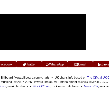
Facebook
Twitter
WhatsApp
Email
Link
n Billboard (www.billboard.com) charts • UK charts info based on
The Official UK
Music VF © 2007-2026 Howard Drake / VF Entertainment
07/08/26 16h22:46 xx faux
F.com
, music hit charts •
Rock VF.com
, rock music hit charts •
Music VF.fr
, tous l