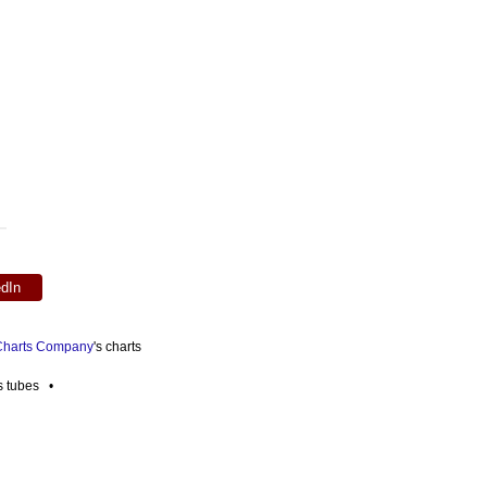
edIn
 Charts Company
's charts
es tubes •