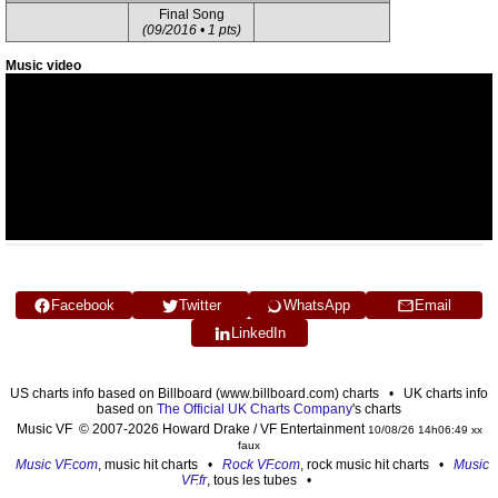
Final Song
(09/2016 • 1 pts)
Music video
Facebook
Twitter
WhatsApp
Email
LinkedIn
US charts info based on Billboard (www.billboard.com) charts • UK charts info
based on
The Official UK Charts Company
's charts
Music VF © 2007-2026 Howard Drake / VF Entertainment
10/08/26 14h06:49 xx
faux
Music VF.com
, music hit charts •
Rock VF.com
, rock music hit charts •
Music
VF.fr
, tous les tubes •