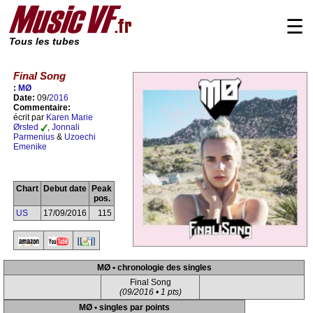
☰
Tous les tubes
Final Song
:
MØ
Date:
09/
2016
Commentaire:
écrit par
Karen Marie
Ørsted
,
Jonnali
Parmenius
&
Uzoechi
Emenike
Chart
Debut date
Peak
pos.
US
17/09/2016
115
MØ • chronologie des singles
Final Song
(09/2016 • 1 pts)
MØ • singles par points