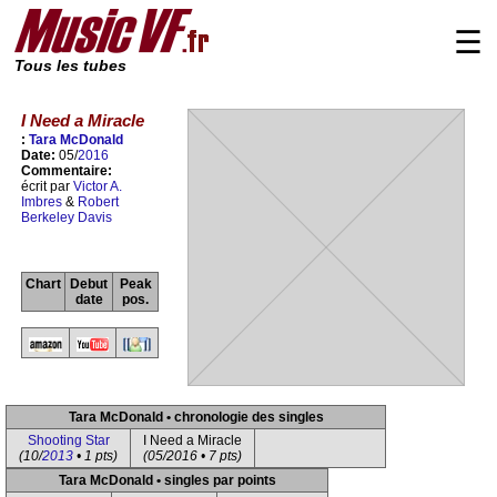
☰
Tous les tubes
I Need a Miracle
:
Tara McDonald
Date:
05/
2016
Commentaire:
écrit par
Victor A.
Imbres
&
Robert
Berkeley Davis
Chart
Debut
Peak
date
pos.
Tara McDonald • chronologie des singles
Shooting Star
I Need a Miracle
(10/
2013
• 1 pts)
(05/2016 • 7 pts)
Tara McDonald • singles par points