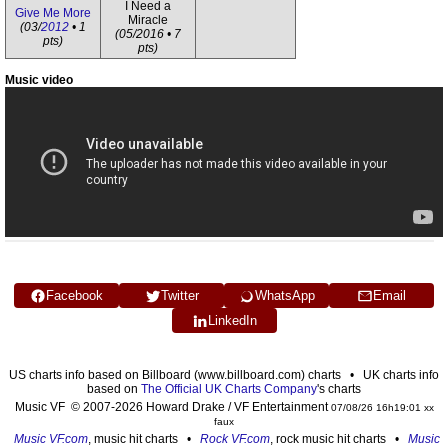
I Need a
Give Me More
Miracle
(03/
2012
• 1
(05/2016 • 7
pts)
pts)
Music video
Facebook
Twitter
WhatsApp
Email
LinkedIn
US charts info based on Billboard (www.billboard.com) charts • UK charts info
based on
The Official UK Charts Company
's charts
Music VF © 2007-2026 Howard Drake / VF Entertainment
07/08/26 16h19:01 xx
faux
Music VF.com
, music hit charts •
Rock VF.com
, rock music hit charts •
Music