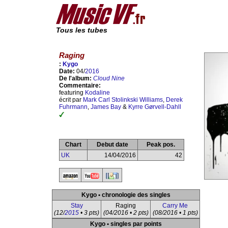
Tous les tubes
Raging
:
Kygo
Date:
04/
2016
De l'album:
Cloud Nine
Commentaire:
featuring
Kodaline
écrit par
Mark Carl Stolinkski Williams
,
Derek
Fuhrmann
,
James Bay
&
Kyrre Gørvell-Dahll
Chart
Debut date
Peak pos.
UK
14/04/2016
42
Kygo • chronologie des singles
Stay
Raging
Carry Me
(12/
2015
• 3 pts)
(04/2016 • 2 pts)
(08/2016 • 1 pts)
Kygo • singles par points