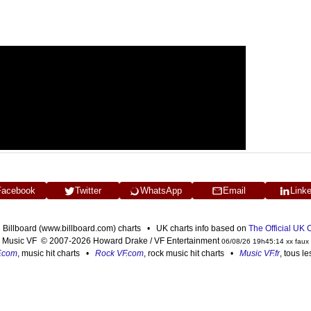
Facebook
Twitter
WhatsApp
Email
Link
n Billboard (www.billboard.com) charts • UK charts info based on
The Official UK
Music VF © 2007-2026 Howard Drake / VF Entertainment
06/08/26 19h45:14 xx faux
F.com
, music hit charts •
Rock VF.com
, rock music hit charts •
Music VF.fr
, tous l