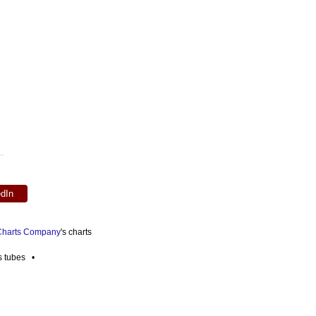
edIn
 Charts Company
's charts
es tubes •