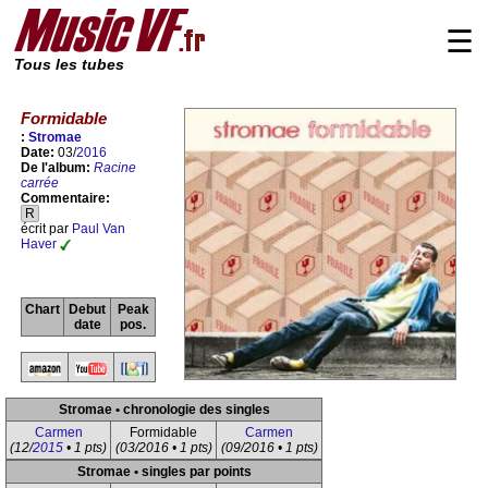
☰
Tous les tubes
Formidable
:
Stromae
Date:
03/
2016
De l'album:
Racine
carrée
Commentaire:
R
écrit par
Paul Van
Haver
Chart
Debut
Peak
date
pos.
Stromae • chronologie des singles
Carmen
Formidable
Carmen
(12/
2015
• 1 pts)
(03/2016 • 1 pts)
(09/2016 • 1 pts)
Stromae • singles par points