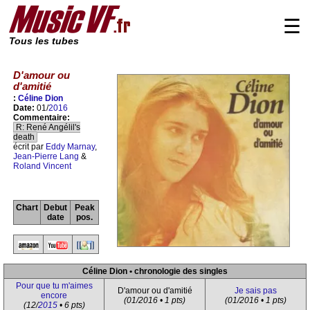
☰
Tous les tubes
D'amour ou
d'amitié
:
Céline Dion
Date:
01/
2016
Commentaire:
R: René Angélil's
death
écrit par
Eddy Marnay
,
Jean-Pierre Lang
&
Roland Vincent
Chart
Debut
Peak
date
pos.
Céline Dion • chronologie des singles
Pour que tu m'aimes
D'amour ou d'amitié
Je sais pas
encore
(01/2016 • 1 pts)
(01/2016 • 1 pts)
(12/
2015
• 6 pts)