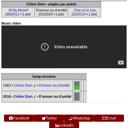
Céline Dion • singles par points
All By Myself
D'amour ou d'amitié
J'irai où tu iras
(05/
2012
• 1 pts)
(01/2016 • 1 pts)
(12/
2019
• 1 pts)
Music video
Song versions
1983 •
Céline Dion
•
D'amour ou d'amitié
2016 •
Céline Dion
• D'amour ou d'amitié
Facebook
Twitter
WhatsApp
Email
LinkedIn