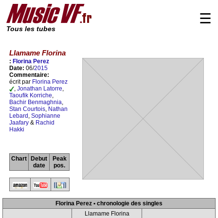
☰
Tous les tubes
Llamame Florina
:
Florina Perez
Date:
06/
2015
Commentaire:
écrit par
Florina Perez
,
Jonathan Latorre
,
Taoufik Korriche
,
Bachir Benmaghnia
,
Stan Courtois
,
Nathan
Lebard
,
Sophianne
Jaafary
&
Rachid
Hakki
Chart
Debut
Peak
date
pos.
Florina Perez • chronologie des singles
Llamame Florina