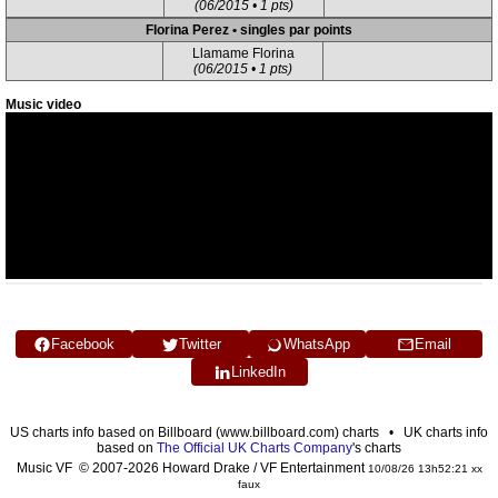
(06/2015 • 1 pts)
Florina Perez • singles par points
Llamame Florina
(06/2015 • 1 pts)
Music video
Facebook
Twitter
WhatsApp
Email
LinkedIn
US charts info based on Billboard (www.billboard.com) charts • UK charts info
based on
The Official UK Charts Company
's charts
Music VF © 2007-2026 Howard Drake / VF Entertainment
10/08/26 13h52:21 xx
faux