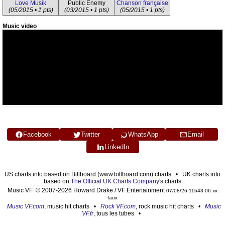
Love Musik
Public Enemy
Chanson française
(05/2015 • 1 pts)
(03/2015 • 1 pts)
(05/2015 • 1 pts)
Music video
Facebook
Twitter
WhatsApp
Email
LinkedIn
US charts info based on Billboard (www.billboard.com) charts • UK charts info
based on
The Official UK Charts Company
's charts
Music VF © 2007-2026 Howard Drake / VF Entertainment
07/08/26 11h43:06 xx
faux
Music VF.com
, music hit charts •
Rock VF.com
, rock music hit charts •
Music
VF.fr
, tous les tubes •