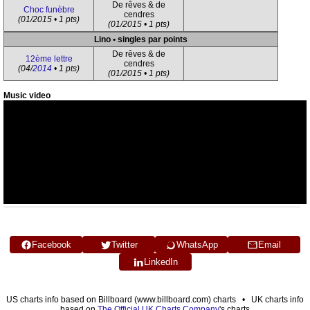
De rêves & de
Choc funèbre
cendres
(01/2015 • 1 pts)
(01/2015 • 1 pts)
Lino • singles par points
De rêves & de
12ème lettre
cendres
(04/
2014
• 1 pts)
(01/2015 • 1 pts)
Music video
Facebook
Twitter
WhatsApp
Email
LinkedIn
US charts info based on Billboard (www.billboard.com) charts • UK charts info
based on
The Official UK Charts Company
's charts