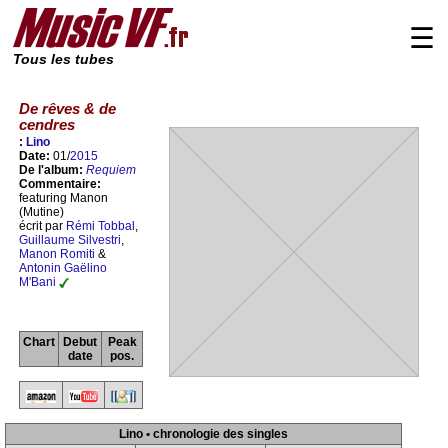
☰
Tous les tubes
De rêves & de
cendres
:
Lino
Date:
01/
2015
De l'album:
Requiem
Commentaire:
featuring Manon
(Mutine)
écrit par
Rémi Tobbal
,
Guillaume Silvestri
,
Manon Romiti
&
Antonin Gaëlino
M'Bani
Chart
Debut
Peak
date
pos.
Lino • chronologie des singles