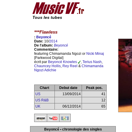
Tous les tubes
***Flawless
:
Beyoncé
Date:
10/
2014
De l'album:
Beyoncé
Commentaire:
featuring Chimamanda Ngozi or
Nicki Minaj
[Parkwood Digital]
écrit par
Beyoncé Knowles
,
Terius Nash
,
Chauncey Hollis
,
Rey Reel
&
Chimamanda
Ngozi Adichie
Chart
Debut date
Peak pos.
US
13/09/2014
41
US R&B
12
UK
06/12/2014
65
Beyoncé • chronologie des singles