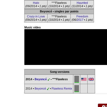
Halo
***Flawless
Haunted
(09/2014 • 1 pts)
(10/2014 • 1 pts)
(11/2014 • 1 pts)
Beyoncé • singles par points
Crazy in Love
***Flawless
Freedom
(09/2014 • 1 pts)
(10/2014 • 1 pts)
(06/
2017
• 1 pts)
Music video
Song versions
2014 •
Beyoncé
• ***Flawless
2014 •
Beyoncé
•
Flawless Remix