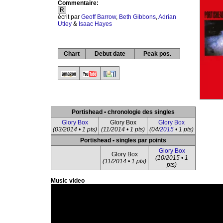
Commentaire:
R
écrit par
Geoff Barrow
,
Beth Gibbons
,
Adrian
Utley
&
Isaac Hayes
Chart
Debut date
Peak pos.
Portishead • chronologie des singles
Glory Box
Glory Box
Glory Box
(03/2014 • 1 pts)
(11/2014 • 1 pts)
(04/
2015
• 1 pts)
Portishead • singles par points
Glory Box
Glory Box
(10/2015 • 1
(11/2014 • 1 pts)
pts)
Music video